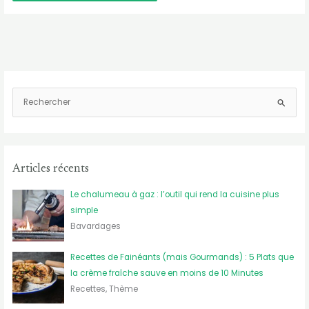
R
e
c
h
e
Articles récents
r
Le chalumeau à gaz : l’outil qui rend la cuisine plus
c
simple
h
Bavardages
e
r
Recettes de Fainéants (mais Gourmands) : 5 Plats que
la crème fraîche sauve en moins de 10 Minutes
:
Recettes, Thème