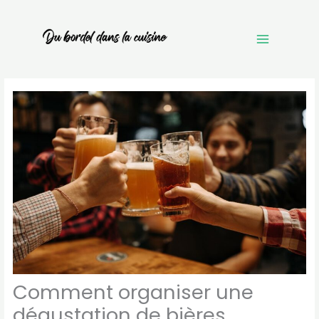
Aller
au
contenu
Comment organiser une
dégustation de bières